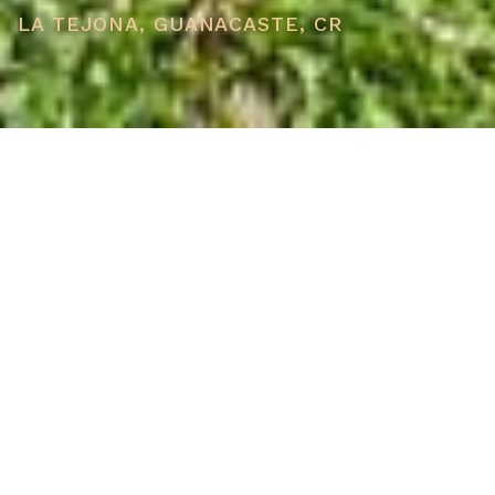
LA TEJONA, GUANACASTE, CR
PRICE
USD $499,900
TOTAL UNITS
1
AVAILABILITY
Now Selling