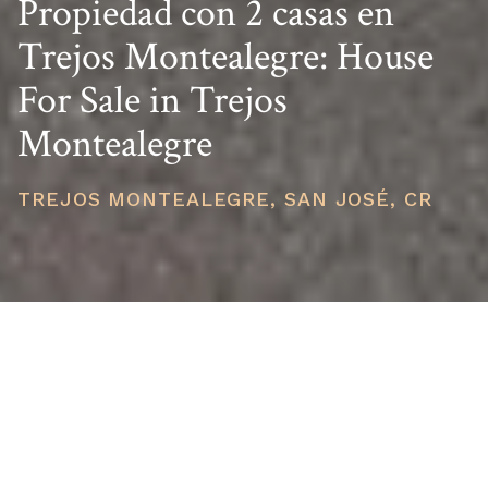
Propiedad con 2 casas en
Trejos Montealegre: House
For Sale in Trejos
Montealegre
TREJOS MONTEALEGRE, SAN JOSÉ, CR
PRICE
USD $400,000
TOTAL UNITS
1