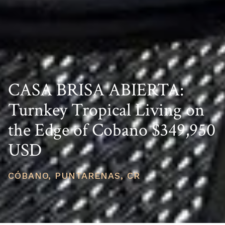
CASA BRISA ABIERTA:
Turnkey Tropical Living on
the Edge of Cobano $349,950
USD
CÓBANO, PUNTARENAS, CR